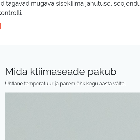
 tagavad mugava sisekliima jahutuse, soojenduse 
ntrolli.
ard
Mida kliimaseade pakub
Ühtlane temperatuur ja parem õhk kogu aasta vältel.